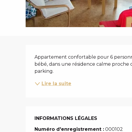
i
p
a
l
DESCRIPTIO
Appartement confortable pour 6 personn
bébé, dans une résidence calme proche du 
parking.
Lire la suite
INFORMATIONS LÉGALES
INFORMATIONS LÉGALES
Numéro d'enregistrement :
000102