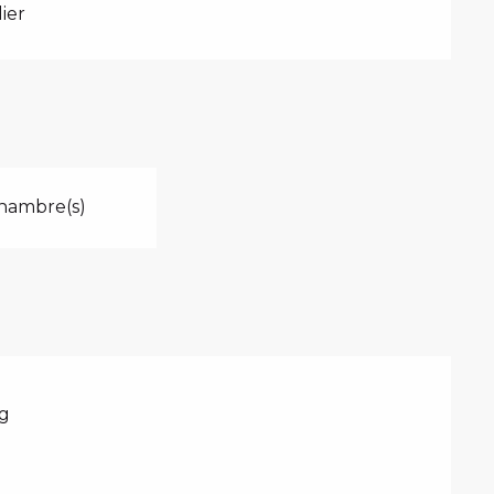
ier
hambre(s)
g