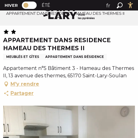
PAGE D’ACCUEIL ACTUELLE HIVER : PAS
A
ÉTÉ
fr
HIVER
Accueil
PAGE D’ACCUEIL ACTUELLE HIVER : PASSER EN MODE 
Recher
Ac
l
APPARTEMENT DANS RESIDENCE HAMEAU DES THERMES II
en
l
es
e
r
APPARTEMENT DANS RESIDENCE
a
HAMEAU DES THERMES II
u
c
MEUBLÉS ET GÎTES
APPARTEMENT DANS RÉSIDENCE
o
Appartement n°5 Bâtiment 3 - Hameau des Thermes
n
II, 13 avenue des thermes, 65170 Saint-Lary-Soulan
t
M'y rendre
e
Partager
n
u
p
r
i
n