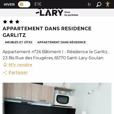
PAGE D’ACCUEIL ACTUELLE HIVER : PAS
A
ÉTÉ
fr
HIVER
Accueil
APPARTEMENT DANS RESIDENCE GARLITZ
PAGE D’ACCUEIL ACTUELLE HIVER : PASSER EN MODE 
Recher
Ac
l
en
l
es
e
APPARTEMENT DANS RESIDENCE
r
GARLITZ
a
u
MEUBLÉS ET GÎTES
APPARTEMENT DANS RÉSIDENCE
c
Appartement n°26 Bâtiment I - Résidence le Garlitz,
o
23 Bis Rue des Fougères, 65170 Saint-Lary-Soulan
n
M'y rendre
t
e
Partager
n
u
p
r
i
n