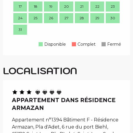
17
18
19
20
21
22
23
21
24
25
26
27
28
29
30
28
31
Disponible
Complet
Fermé
LOCALISATION
APPARTEMENT DANS RÉSIDENCE
ARMAZAN
Appartement n°1394 Bâtiment F - Résidence
Armazan, Pla d'Adet, 6 rue du port Biehl,