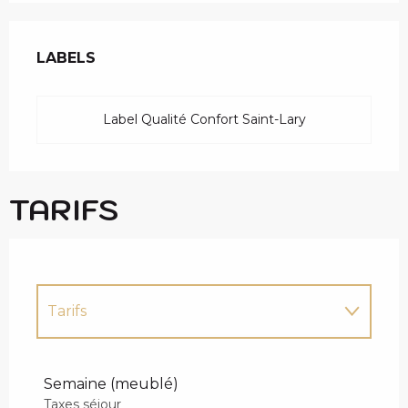
OFFRES DE PRESTAT
LABELS
LABELS
Label Qualité Confort Saint-Lary
TARIFS
Tarifs
Tarifs 2027
Semaine (meublé)
Taxes séjour