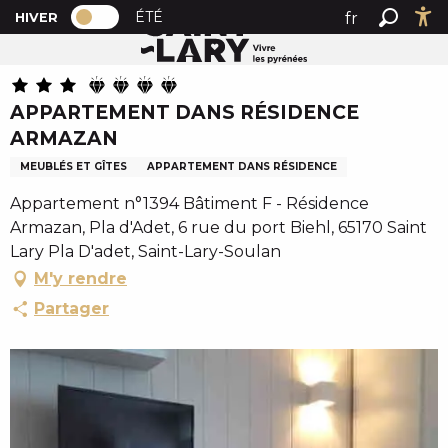
PAGE D’ACCUEIL ACTUELLE HIVER : PAS
A
ÉTÉ
fr
HIVER
Accueil
APPARTEMENT DANS RÉSIDENCE ARMAZAN
PAGE D’ACCUEIL ACTUELLE HIVER : PASSER EN MODE 
Recher
Ac
l
en
l
es
e
APPARTEMENT DANS RÉSIDENCE
r
ARMAZAN
a
u
MEUBLÉS ET GÎTES
APPARTEMENT DANS RÉSIDENCE
c
Appartement n°1394 Bâtiment F - Résidence
o
Armazan, Pla d'Adet, 6 rue du port Biehl, 65170 Saint
n
Lary Pla D'adet, Saint-Lary-Soulan
t
M'y rendre
e
n
Partager
u
p
r
i
n