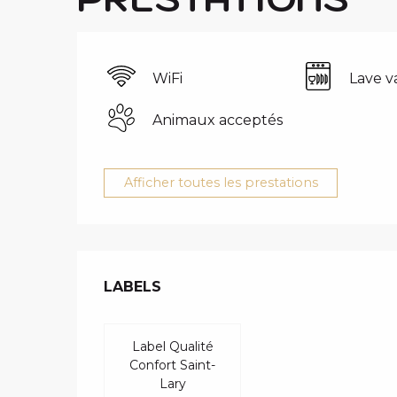
WiFi
Lave va
Animaux acceptés
Afficher toutes les prestations
OFFRES DE 
LABELS
LABELS
Label Qualité
Confort Saint-
Lary