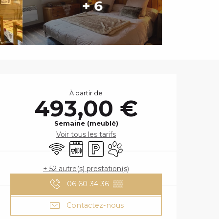
+ 6
OUVERTURE ET
À partir de
493,00 €
Semaine (meublé)
Voir tous les tarifs
WiFi
Lave vaisselle
Parking
Animaux acceptés
+ 52 autre(s) prestation(s)
06 60 34 36
▒▒
Contactez-nous