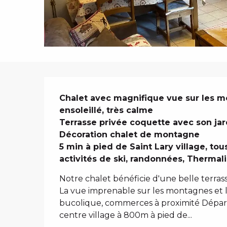
i
p
a
l
DESCRIPTIO
Chalet avec magnifique vue sur les mo
ensoleillé, très calme 

Terrasse privée coquette avec son jard
Décoration chalet de montagne

5 min à pied de Saint Lary village, to
activités de ski, randonnées, Therma
Notre chalet bénéficie d'une belle terrass
La vue imprenable sur les montagnes et la
bucolique, commerces à proximité Départ
centre village à 800m à pied de...