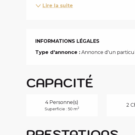
Lire la suite
INFORMATIONS LÉGALES
INFORMATIONS LÉGALES
Type d'annonce :
Annonce d'un particul
CAPACITÉ
4 Personne(s)
2 C
2
Superficie : 50 m
PRESTATIONS