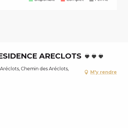
ESIDENCE ARECLOTS
réclots, Chemin des Aréclots,
M'y rendre