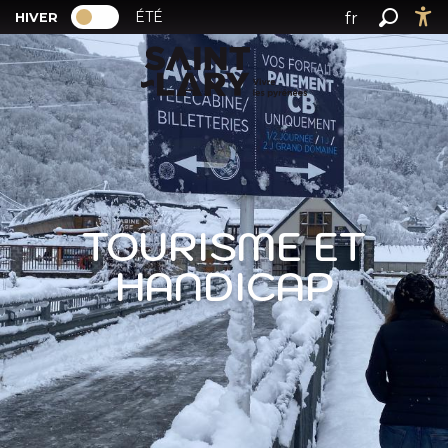
PAGE D’ACCUEIL ACTUELLE HIVER : PAS
A
ÉTÉ
fr
HIVER
PAGE D’ACCUEIL ACTUELLE HIVER : PASSER EN MODE 
Recher
Ac
l
en
l
es
e
r
a
u
c
o
TOURISME ET
n
t
HANDICAP
e
n
u
p
r
i
n