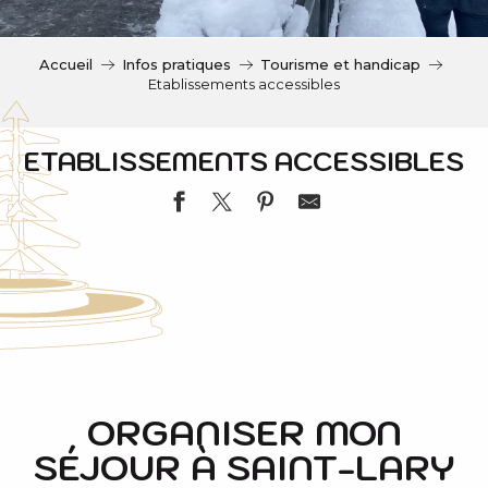
c
i
p
Accueil
Infos pratiques
Tourisme et handicap
a
Etablissements accessibles
l
ETABLISSEMENTS ACCESSIBLES
SQUARE HABITAT
N'CO PARK - PARCOURS AVENTURE
APPARTEMENT DANS RESIDENCE EDELWEISS
ORGANISER MON
MAIRIE DE VIGNEC
SÉJOUR À SAINT-LARY
SARRAT EVASION
HISTOIRE DE GATEAUX