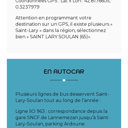
Coordonnées GPS : Lat x Lon : 42.8176605,
0.3237979
Attention en programmant votre
destination sur un GPS, il existe plusieurs «
Saint-Lary » dans la région, sélectionnez
bien « SAINT LARY SOULAN (65)».
EN AUTOCAR
Plusieurs lignes de bus desservent Saint-
Lary-Soulan tout au long de l’année :
Ligne liO 963 : correspondance depuis la
gare SNCF de Lannemezan jusqu’à Saint-
Lary-Soulan, parking Ardoune.