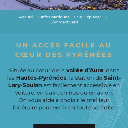
c
i
p
Accueil
Infos pratiques
Se Déplacer
a
Comment venir
l
UN ACCÈS FACILE AU
CŒUR DES PYRÉNÉES
Située au cœur de la
vallée d’Aure
, dans
les
Hautes-Pyrénées
, la station de
Saint-
Lary-Soulan
est facilement accessible en
voiture, en train, en bus ou en avion.
On vous aide à choisir le meilleur
itinéraire pour venir en toute sérénité.