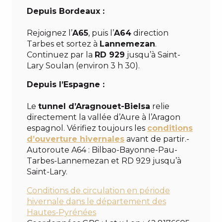
Depuis Bordeaux :
Rejoignez l’
A65
, puis l’
A64
direction
Tarbes et sortez à
Lannemezan
.
Continuez par la
RD 929
jusqu’à Saint-
Lary Soulan (environ 3 h 30).
Depuis l’Espagne :
Le
tunnel d’Aragnouet-Bielsa
relie
directement la vallée d’Aure à l’Aragon
espagnol. Vérifiez toujours les
conditions
d’ouverture hivernales
avant de partir.-
Autoroute A64 : Bilbao-Bayonne-Pau-
Tarbes-Lannemezan et RD 929 jusqu’à
Saint-Lary.
Conditions de circulation en période
hivernale dans le département des
Hautes-Pyrénées