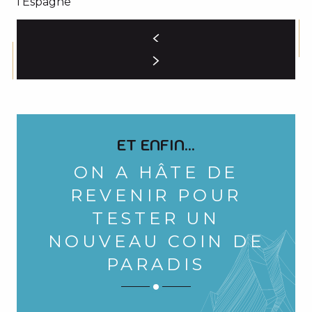
l’Espagne
ET ENFIN...
ON A HÂTE DE
REVENIR POUR
TESTER UN
NOUVEAU COIN DE
PARADIS