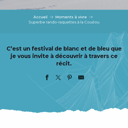
c
i
p
Accueil
Moments à vivre
a
Superbe rando-raquettes à la Couéou
l
C’est un festival de blanc et de bleu que
je vous invite à découvrir à travers ce
récit.