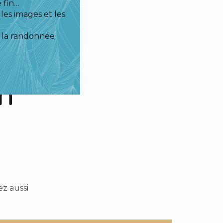
 fin…
les images et les
re la randonnée
N
z aussi