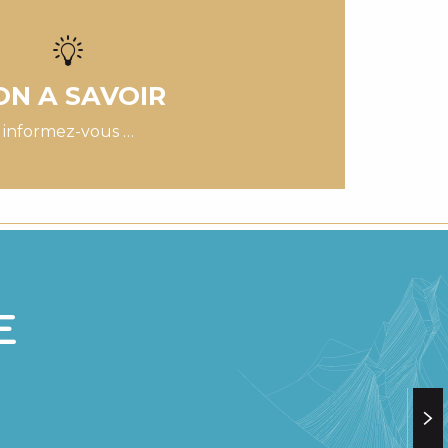
ANGES DE
LE LAC DE L’OULE
Randonnez dans un cadre exceptio
pas de la Réserve Naturelle du N
ON A SAVOIR
Lire la suite
informez-vous …
E