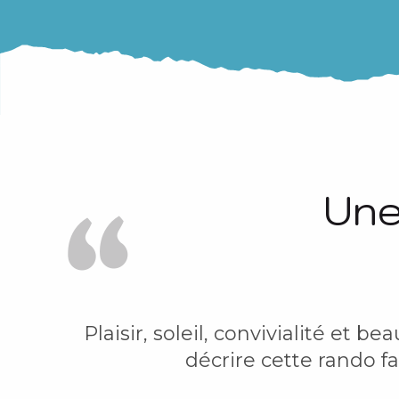
i
p
a
l
Une
Plaisir, soleil, convivialité et
décrire cette rando f