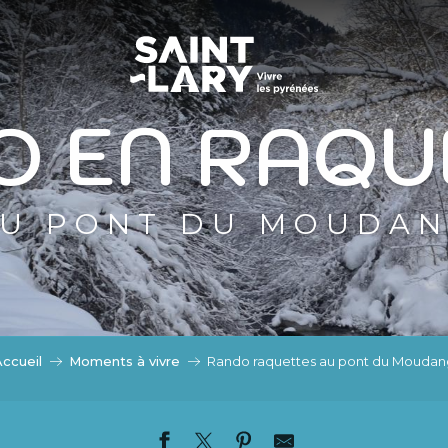
ASSER EN MODE ÉTÉ
DE ÉTÉ
O EN RAQU
U PONT DU MOUDA
ccueil
Moments à vivre
Rando raquettes au pont du Moudan