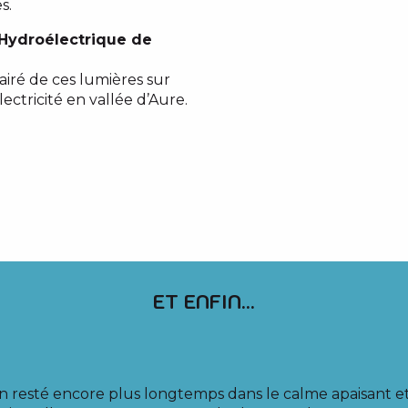
s.
 Hydroélectrique de
lairé de ces lumières sur
ectricité en vallée d’Aure.
ET ENFIN...
n resté encore plus longtemps dans le calme apaisant et