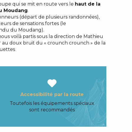
oupe qui se mit en route vers le
haut de la
 du Moudang
.
onneurs (départ de plusieurs randonnées),
urs de sensations fortes (le
endu du Moudang).
ous voilà partis sous la direction de Mathieu
r au doux bruit du « crounch crounch » de la
quettes
Accessibilité par la route
Toutefois les équipements spéciaux
sont recommandés