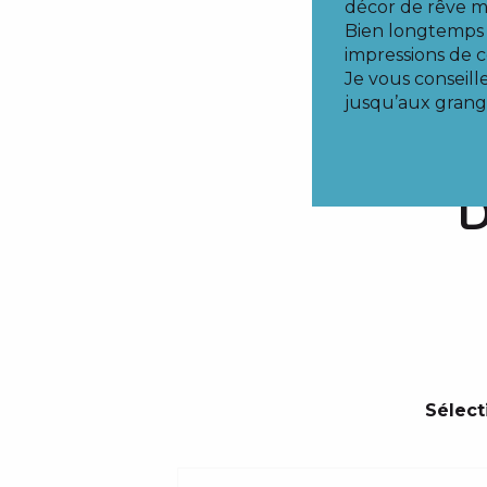
décor de rêve m
Bien longtemps a
impressions de 
Je vous conseill
jusqu’aux gran
Sélect