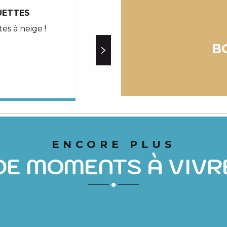
UETTES
BALADE HIVERNALE AUX GR
GRASCOUEOU
s à neige !
B
Lire la suite
ENCORE PLUS
DE MOMENTS À VIVR
RANDONNÉES EN RAQUETTES