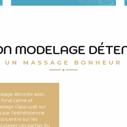
N MODELAGE DÉTE
UN MASSAGE BONHEUR
assage décorée avec
fond calme et
ssage s’appuyait sur
s par l’esthéticienne
concentre sur les
soulager ces parties du