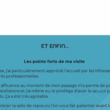
ET ENFIN...
Les points forts de ma visite
, j’ai particulièrement apprécié l’accueil par les hôtesse
ès professionnelles.
ble affluence au moment de mon passage m’a permis de pr
allations et j’ai même eu le privilège d’avoir le jacuzzi 
. Ça a été très agréable.
précier la salle de repos où l’on vous fait patienter avant l