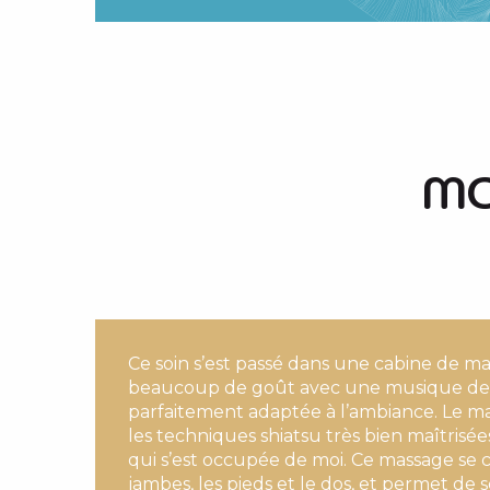
MO
Ce soin s’est passé dans une cabine de m
beaucoup de goût avec une musique de 
parfaitement adaptée à l’ambiance. Le ma
les techniques shiatsu très bien maîtrisée
qui s’est occupée de moi. Ce massage se 
jambes, les pieds et le dos, et permet de 