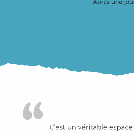
Après une jou
i
p
a
l
C’est un véritable espace