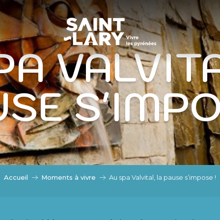
ASSER EN MODE ÉTÉ
DE ÉTÉ
PA VALVITA
SE S'IMPO
Accueil
Moments à vivre
Au spa Valvital, la pause s’impose !