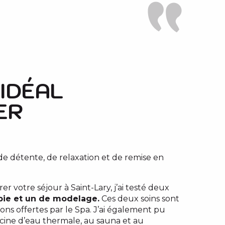
 IDÉAL
ER
de détente, de relaxation et de remise en
er votre séjour à Saint-Lary, j’ai testé deux
pie et un de modelage.
Ces deux soins sont
ions offertes par le Spa. J’ai également pu
iscine d’eau thermale, au sauna et au