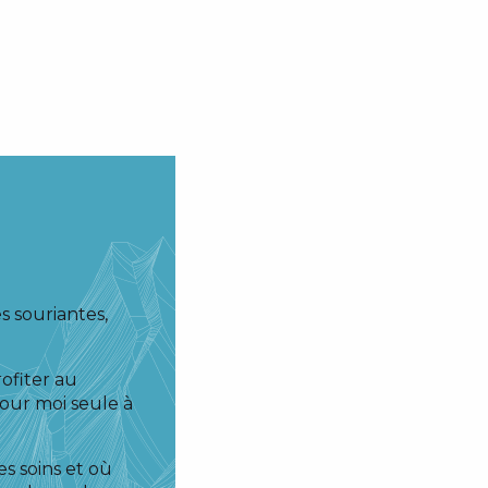
s souriantes,
ofiter au
pour moi seule à
es soins et où