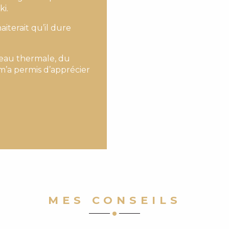
ki.
iterait qu’il dure
 d’eau thermale, du
m’a permis d’apprécier
MES CONSEILS