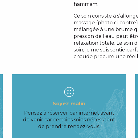
hammam.
Ce soin consiste à s’allong
massage (photo ci-contre)
mélangée à une brume qui 
pression de l’eau peut êt
relaxation totale. Le soin 
soin, je me suis sentie par
chaude procure une réell
Soyez malin
Pensez à réserver par internet avant
de venir car certains soins nécessitent
de prendre rendez-vous.