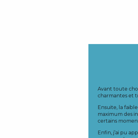
Avant toute chose
charmantes et tr
Ensuite, la fai
maximum des inst
certains moments
Enfin, j’ai pu ap