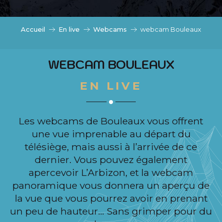
c
i
p
Accueil
En live
Webcams
webcam Bouleaux
a
l
WEBCAM BOULEAUX
EN LIVE
Les webcams de Bouleaux vous offrent
une vue imprenable au départ du
télésiège, mais aussi à l’arrivée de ce
dernier. Vous pouvez également
apercevoir L’Arbizon, et la webcam
panoramique vous donnera un aperçu de
la vue que vous pourrez avoir en prenant
un peu de hauteur… Sans grimper pour du