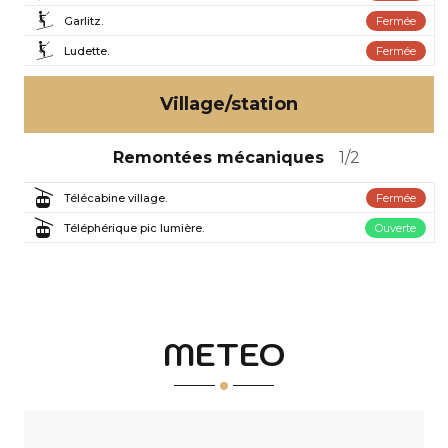
Garlitz.
Fermée
Ludette.
Fermée
Village/station
Remontées mécaniques
1/2
Télécabine village.
Fermée
Téléphérique pic lumière.
Ouverte
METEO