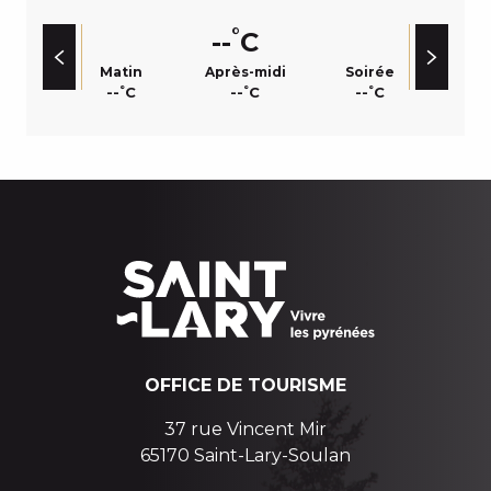
°
--
C
Matin
Après-midi
Soirée
°
°
°
--
C
--
C
--
C
OFFICE DE TOURISME
37 rue Vincent Mir
65170 Saint-Lary-Soulan