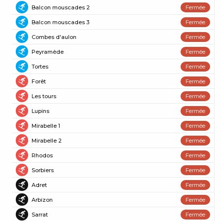
Balcon mouscades 2
Fermée
Piste bleue
Balcon mouscades 3
Fermée
Piste bleue
Combes d'aulon
Fermée
Piste bleue
Peyramède
Fermée
Piste bleue
Tortes
Fermée
Piste bleue
Forêt
Fermée
Piste rouge
Les tours
Fermée
Piste rouge
Lupins
Fermée
Piste rouge
Mirabelle 1
Fermée
Piste rouge
Mirabelle 2
Fermée
Piste rouge
Rhodos
Fermée
Piste rouge
Sorbiers
Fermée
Piste rouge
Adret
Fermée
Piste noire
Arbizon
Fermée
Piste noire
Sarrat
Fermée
Piste noire