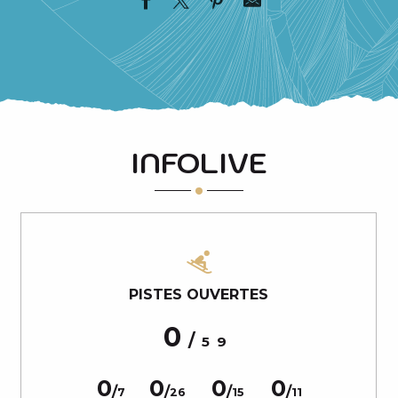
INFOLIVE
PISTES OUVERTES
0
/
59
0
0
0
0
/
/
/
/
7
26
15
11