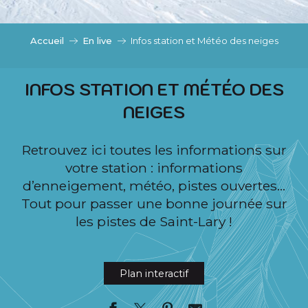
c
i
p
Accueil
En live
Infos station et Météo des neiges
a
l
INFOS STATION ET MÉTÉO DES
NEIGES
Retrouvez ici toutes les informations sur
votre station : informations
d’enneigement, météo, pistes ouvertes…
Tout pour passer une bonne journée sur
les pistes de Saint-Lary !
Plan interactif