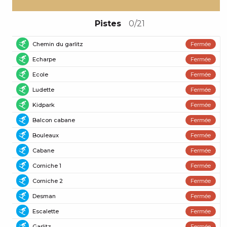
Pistes
0/21
Chemin du garlitz
Fermée
Piste verte
Echarpe
Fermée
Piste verte
Ecole
Fermée
Piste verte
Ludette
Fermée
Piste verte
Kidpark
Fermée
Piste verte
Balcon cabane
Fermée
Piste bleue
Bouleaux
Fermée
Piste bleue
Cabane
Fermée
Piste bleue
Corniche 1
Fermée
Piste bleue
Corniche 2
Fermée
Piste bleue
Desman
Fermée
Piste bleue
Escalette
Fermée
Piste bleue
Garlitz
Fermée