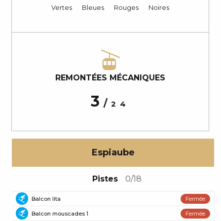
Vertes
Bleues
Rouges
Noires
REMONTÉES MÉCANIQUES
3
/
24
Espiaube
Pistes
0/18
Balcon lita
Fermée
Piste bleue
Balcon mouscades 1
Fermée
Piste bleue