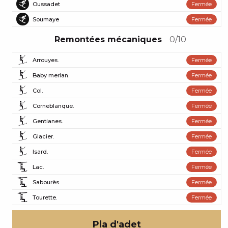
Oussadet
Fermée
Piste noire
Soumaye
Fermée
Piste noire
Remontées mécaniques
0/10
Arrouyes.
Fermée
Baby merlan.
Fermée
Col.
Fermée
Corneblanque.
Fermée
Gentianes.
Fermée
Glacier.
Fermée
Isard.
Fermée
Lac.
Fermée
Sabourès.
Fermée
Tourette.
Fermée
Pla d'adet