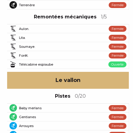
Terrenère
Fermée
Piste noire
Remontées mécaniques
1/5
Aulon.
Fermée
Lita.
Fermée
Soumaye.
Fermée
Forêt.
Fermée
Télécabine espiaube
Ouverte
Le vallon
Pistes
0/20
Baby merlans
Fermée
Piste verte
Gentianes
Fermée
Piste verte
Arrouyes
Fermée
Piste bleue