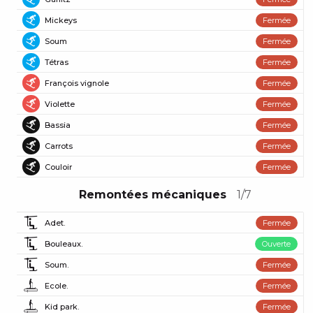
Piste bleue
Mickeys
Fermée
Piste bleue
Soum
Fermée
Piste bleue
Tétras
Fermée
Piste bleue
François vignole
Fermée
Piste rouge
Violette
Fermée
Piste rouge
Bassia
Fermée
Piste noire
Carrots
Fermée
Piste noire
Couloir
Fermée
Piste noire
Remontées mécaniques
1/7
Adet.
Fermée
Bouleaux.
Ouverte
Soum.
Fermée
Ecole.
Fermée
Kid park.
Fermée