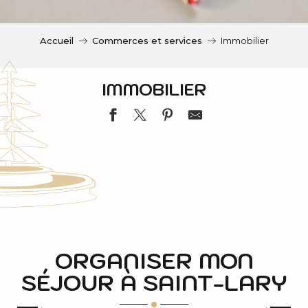
c
i
p
Accueil
Commerces et services
Immobilier
a
l
IMMOBILIER
BELLES VACANCES
CLAIRE MONTAGNE IMMOBILIER
AGENCE IMMOBILIERE 44/45
ORGANISER MON
AGENCE PASCALE PYRENEES IMMOBILIER
SÉJOUR À SAINT-LARY
SQUARE HABITAT
LA CLÉ DES PYRÉNÉES - IMMOBILIER
AGENCE IMMOBILIERE 44/45