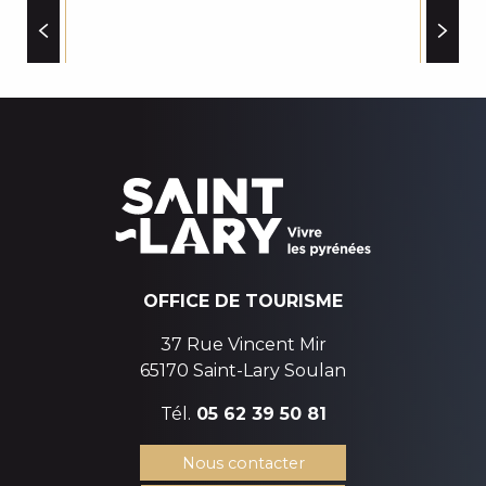
CREDIT AGRICOLE
ALTISERVICE REMONTEES MECANIQUES
REFUGES
GUICHET INITIATIVE PLURIACTIVITE EMPLOI (GIPE)
SECOURS EN MONTAGNE CRS PYRENEES
MAIRIE DE VIGNEC
OFFICE DE TOURISME
37 Rue Vincent Mir
65170 Saint-Lary Soulan
Tél.
05 62 39 50 81
Nous contacter