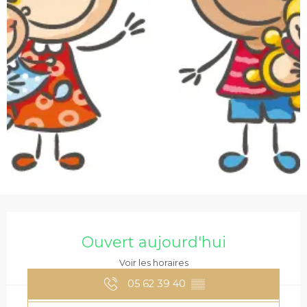
c
i
p
a
l
OUVERTURE ET COO
Ouvert aujourd'hui
Voir les horaires
05 62 39 40
▒▒