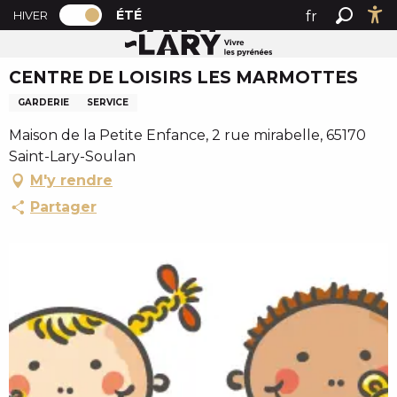
PAGE D’ACCUEIL ACTUELLE ÉTÉ : PASSER
A
ÉTÉ
fr
HIVER
Accueil été
CENTRE DE LOISIRS LES MARMOTTES
PAGE D’ACCUEIL ACTUELLE ÉTÉ : PASSER EN MODE HI
Recher
Ac
l
en
l
CENTRE DE LOISIRS LES MARMOTTES
es
e
r
GARDERIE
SERVICE
a
Maison de la Petite Enfance, 2 rue mirabelle, 65170
u
Saint-Lary-Soulan
c
M'y rendre
o
n
Partager
t
e
n
u
p
r
i
n