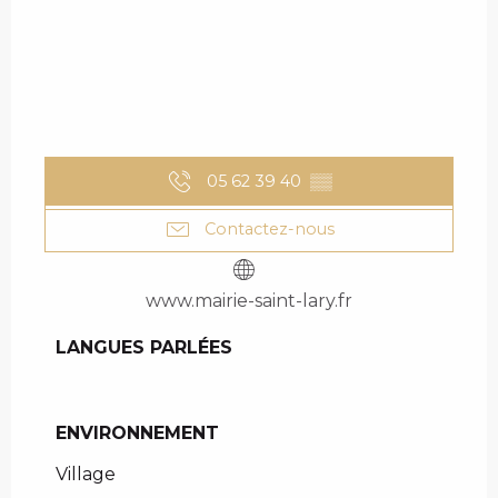
05 62 39 40
▒▒
Contactez-nous
www.mairie-saint-lary.fr
LANGUES PARLÉES
LANGUES PARLÉES
ENVIRONNEMENT
ENVIRONNEMENT
Village