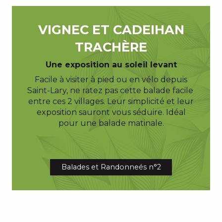
VIGNEC ET CADEIHAN
TRACHÈRE
Une exposition au soleil levant
Facile à visiter à pied ou en vélo depuis
Saint-Lary, ne ratez pas cette balade facile
entre ces 2 villages. Leur simplicité et leur
exposition sauront vous séduire. Idéal
pour une balade matinale.
Balades et Randonneés n°2