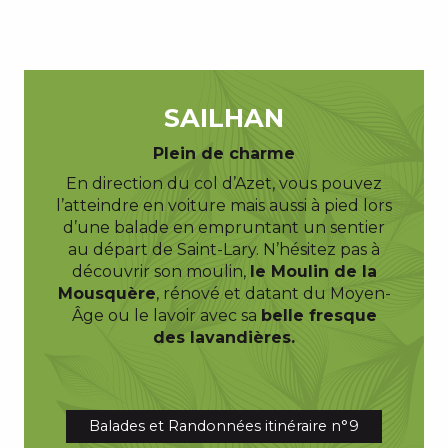
SAILHAN
Plein de charme
En direction du col d’Azet, vous pouvez
l’atteindre en voiture mais aussi à pied lors
d’une balade en empruntant un sentier
au départ de Saint-Lary. N’hésitez pas à
découvrir son moulin,
le Moulin de la
Mousquère
, rénové et datant du Moyen-
Âge ou le lavoir avec sa
belle fresque
des lavandières.
Balades et Randonnées itinéraire n°9