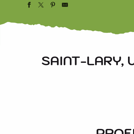
SAINT-LARY, 
LES SOURCES FERRUGINEUSES
LES
DU MOUDANG
MANQ
PROFI