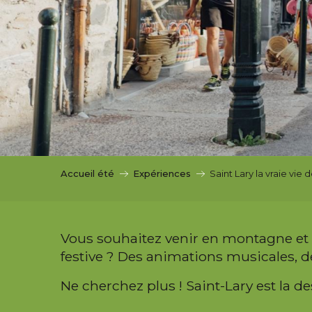
i
p
a
l
Accueil été
Expériences
Saint Lary la vraie vie d
Vous souhaitez venir en montagne et 
festive ? Des animations musicales, 
Ne cherchez plus ! Saint-Lary est la de