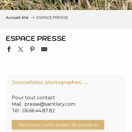
c
i
p
Accueil été
ESPACE PRESSE
a
l
ESPACE PRESSE
Journalistes, photographes, …
Pour tout contact
Mail :
presse@saintlary.com
Tél : 06.66.44.87.82
Retrouvez notre dossier de presse ici