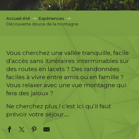
c
i
p
Accueil été
Expériences
a
Découverte douce de la montagne
l
Vous cherchez une vallée tranquille, facile
d’accès sans itinéraires interminables sur
des routes en lacets ? Des randonnées
faciles à vivre entre amis ou en famille ?
Vous relaxer avec une vue montagne qui
fera des jaloux ?
Ne cherchez plus ! c’est ici qu’il faut
prévoir votre séjour….