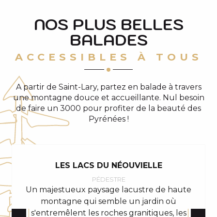
Frédancon pour cheminer tout en
douceur jusqu’à l’hospice du Rioumajou.
NOS PLUS BELLES
BALADES
ACCESSIBLES À TOUS
A partir de Saint-Lary, partez en balade à travers
une montagne douce et accueillante. Nul besoin
de faire un 3000 pour profiter de la beauté des
Pyrénées !
LES LACS DU NÉOUVIELLE
PÉDESTRE
Un majestueux paysage lacustre de haute
montagne qui semble un jardin où
s'entremêlent les roches granitiques, les