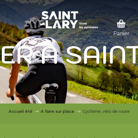
SER EN MODE HIVER
 HIVER
ER A SAIN
Accueil été
A faire sur place
Cyclisme, vélo de route