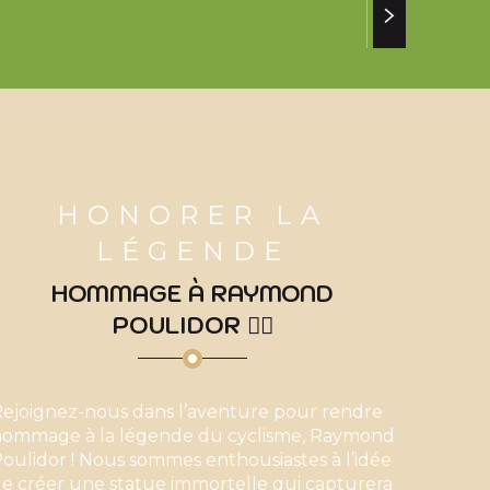
HONORER LA
LÉGENDE
HOMMAGE À RAYMOND
POULIDOR 🚴‍♂️
ejoignez-nous dans l’aventure pour rendre
hommage à la légende du cyclisme, Raymond
oulidor ! Nous sommes enthousiastes à l’idée
e créer une statue immortelle qui capturera