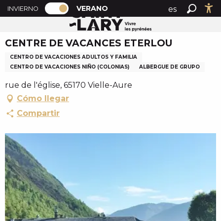
PAGE D’ACCUEIL ACTUELLE ÉTÉ : PAS
A
VERANO
es
INVIERNO
Accueil verano
CENTRE DE VACANCES ETERLOU
PAGE D’ACCUEIL ACTUELLE ÉTÉ : PASSER EN MODE H
Buscar
Ac
l
fr
l
CENTRE DE VACANCES ETERLOU
en
e
r
CENTRO DE VACACIONES ADULTOS Y FAMILIA
a
CENTRO DE VACACIONES NIÑO (COLONIAS)
ALBERGUE DE GRUPO
u
rue de l'église, 65170 Vielle-Aure
c
Cómo llegar
o
Compartir
n
t
e
n
u
p
r
i
n