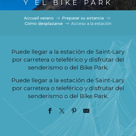
c
Y EL BIKE PARK
i
p
Accueil verano
Preparar su estancia
a
Cómo desplazarse
Acceso a la estación
l
Puede llegar a la estación de Saint-Lary
por carretera o teleférico y disfrutar del
senderismo o del Bike Park.
Puede llegar a la estación de Saint-Lary
por carretera o teleférico y disfrutar del
senderismo o del Bike Park.