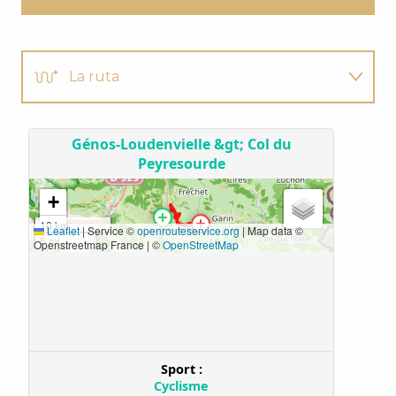
La ruta
El perfil
Es bueno saberlo