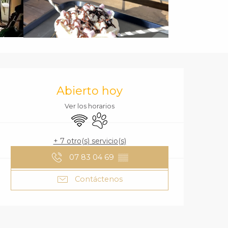
HORARIOS Y DA
Abierto hoy
Ver los horarios
Wifi
Se aceptan animales
+ 7 otro(s) servicio(s)
07 83 04 69
▒▒
Contáctenos