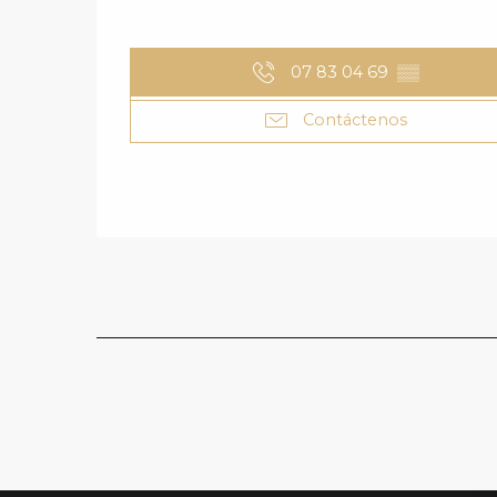
07 83 04 69
▒▒
Contáctenos