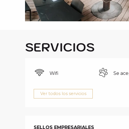
i
p
a
l
SERVICIOS
Wifi
Se ace
Ver todos los servicios
OFERTA DE 
SELLOS EMPRESARIALES
SELLOS EMPRESARIALES