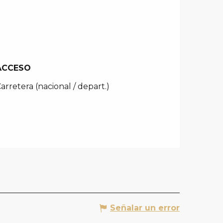
ACCESO
ACCESO
arretera (nacional / depart.)
Señalar un error