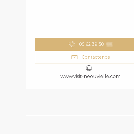
05 62 39 50
▒▒
Contáctenos
www.visit-neouvielle.com