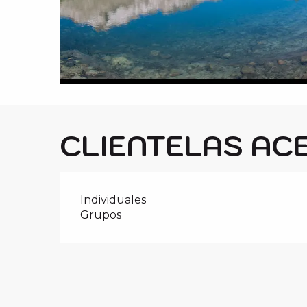
i
p
a
l
CLIENTELAS AC
Individuales
Grupos