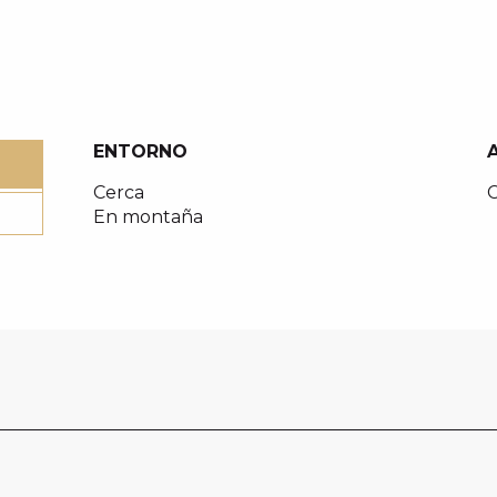
ENTORNO
ENTORNO
Cerca
C
En montaña