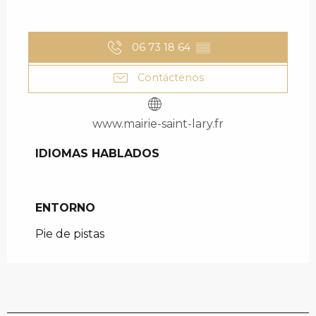
06 73 18 64
▒▒
Contáctenos
www.mairie-saint-lary.fr
IDIOMAS HABLADOS
IDIOMAS HABLADOS
ENTORNO
ENTORNO
Pie de pistas