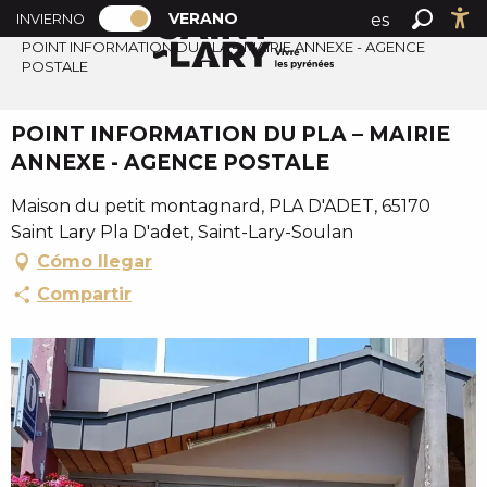
PAGE D’ACCUEIL ACTUELLE ÉTÉ : PAS
A
VERANO
es
INVIERNO
Accueil verano
PAGE D’ACCUEIL ACTUELLE ÉTÉ : PASSER EN MODE H
Buscar
Ac
l
POINT INFORMATION DU PLA – MAIRIE ANNEXE - AGENCE
fr
POSTALE
l
en
e
r
POINT INFORMATION DU PLA – MAIRIE
a
ANNEXE - AGENCE POSTALE
u
c
Maison du petit montagnard, PLA D'ADET, 65170
o
Saint Lary Pla D'adet, Saint-Lary-Soulan
n
Cómo llegar
t
Compartir
e
n
u
p
r
i
n