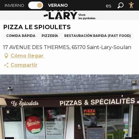
PAGE D’ACCUEIL ACTUELLE ÉTÉ : PAS
A
VERANO
es
INVIERNO
Accueil verano
PIZZA LE SPIOULETS
PAGE D’ACCUEIL ACTUELLE ÉTÉ : PASSER EN MODE H
Buscar
Ac
l
fr
l
PIZZA LE SPIOULETS
en
e
r
COMIDA RÁPIDA
PIZZERÍA
RESTAURACIÓN RAPIDA (FAST FOOD)
a
17 AVENUE DES THERMES, 65170 Saint-Lary-Soulan
u
Cómo llegar
c
o
Compartir
n
t
e
n
u
p
r
i
n