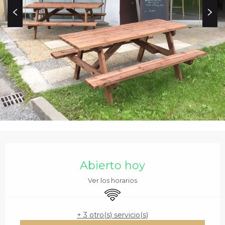
c
i
p
a
l
HORARIOS Y DATOS 
Abierto hoy
Ver los horarios
Wifi
+ 3 otro(s) servicio(s)