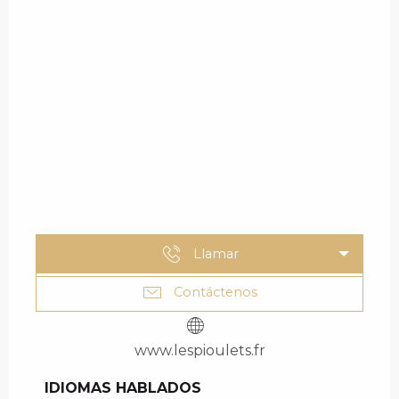
Llamar
Contáctenos
www.lespioulets.fr
IDIOMAS HABLADOS
IDIOMAS HABLADOS