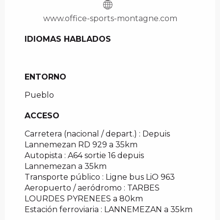
www.office-sports-montagne.com
IDIOMAS HABLADOS
IDIOMAS HABLADOS
ENTORNO
ENTORNO
Pueblo
ACCESO
ACCESO
Carretera (nacional / depart.) : Depuis
Lannemezan RD 929 a 35km
Autopista : A64 sortie 16 depuis
Lannemezan a 35km
Transporte público : Ligne bus LiO 963
Aeropuerto / aeródromo : TARBES
LOURDES PYRENEES a 80km
Estación ferroviaria : LANNEMEZAN a 35km