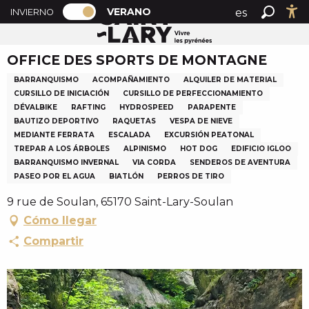
PAGE D’ACCUEIL ACTUELLE ÉTÉ : PAS
A
VERANO
es
INVIERNO
Accueil verano
OFFICE DES SPORTS DE MONTAGNE
PAGE D’ACCUEIL ACTUELLE ÉTÉ : PASSER EN MODE H
Buscar
Ac
l
fr
l
OFFICE DES SPORTS DE MONTAGNE
en
e
r
BARRANQUISMO
ACOMPAÑAMIENTO
ALQUILER DE MATERIAL
a
CURSILLO DE INICIACIÓN
CURSILLO DE PERFECCIONAMIENTO
DÉVALBIKE
RAFTING
HYDROSPEED
PARAPENTE
u
BAUTIZO DEPORTIVO
RAQUETAS
VESPA DE NIEVE
c
MEDIANTE FERRATA
ESCALADA
EXCURSIÓN PEATONAL
o
TREPAR A LOS ÁRBOLES
ALPINISMO
HOT DOG
EDIFICIO IGLOO
n
BARRANQUISMO INVERNAL
VIA CORDA
SENDEROS DE AVENTURA
t
PASEO POR EL AGUA
BIATLÓN
PERROS DE TIRO
e
9 rue de Soulan, 65170 Saint-Lary-Soulan
n
Cómo llegar
u
Compartir
p
r
i
n