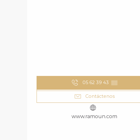
05 62 39 43
▒▒
Contáctenos
www.ramoun.com