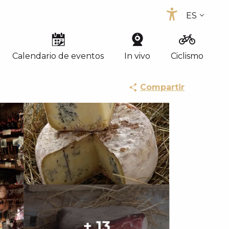
ES
Accessib
FR
EN
Calendario de eventos
In vivo
Ciclismo
Compartir
+ 13