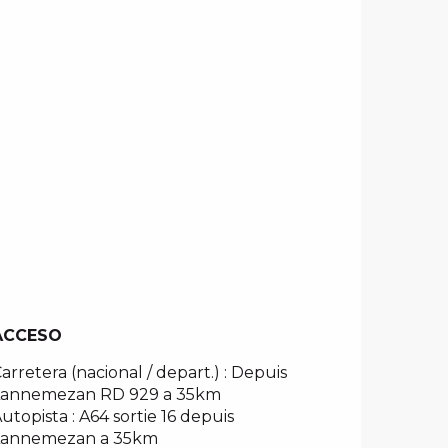
ACCESO
ACCESO
arretera (nacional / depart.) : Depuis
Lannemezan RD 929 a 35km
utopista : A64 sortie 16 depuis
Lannemezan a 35km