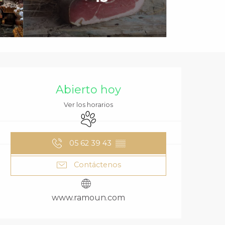
HORARIOS Y DA
Abierto hoy
Ver los horarios
Se aceptan animales
05 62 39 43
▒▒
Contáctenos
www.ramoun.com