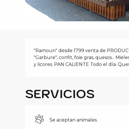
i
p
a
l
DESCRIPCIÓ
"Ramoun" desde 1799 venta de PRODUCTO
"Garbure", confit, foie gras, quesos... Mi
y licores. PAN CALIENTE Todo el día. Ques
SERVICIOS
Se aceptan animales