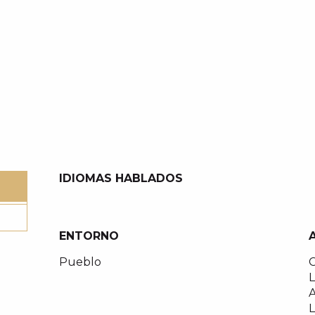
IDIOMAS HABLADOS
IDIOMAS HABLADOS
ENTORNO
ENTORNO
Pueblo
C
A