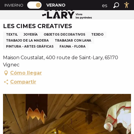
PAGE D’ACCUEIL ACTUELLE ÉTÉ : PAS
A
VERANO
es
INVIERNO
Accueil verano
LES CIMES CREATIVES
PAGE D’ACCUEIL ACTUELLE ÉTÉ : PASSER EN MODE H
Buscar
Ac
l
fr
l
LES CIMES CREATIVES
en
e
r
TEXTIL
JOYERÍA
OBJETOS DECORATIVOS
TEJIDO
a
TRABAJO DE LA MADERA
TRABAJAR CON LANA
PINTURA - ARTES GRÁFICAS
FAUNA - FLORA
u
c
Maison Coustalat, 400 route de Saint-Lary, 65170
o
Vignec
n
Cómo llegar
t
Compartir
e
n
u
p
r
i
n