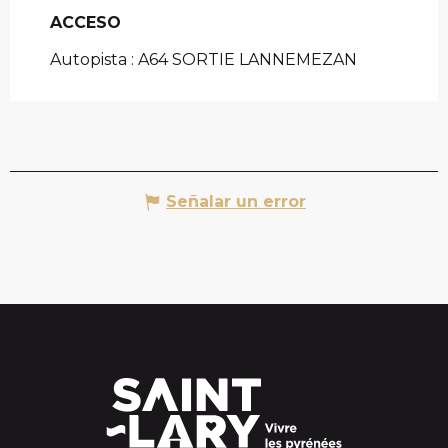
ACCESO
ACCESO
Autopista : A64 SORTIE LANNEMEZAN
Señalar un error