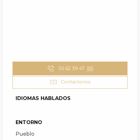
05 62 39 47
▒▒
Contáctenos
IDIOMAS HABLADOS
IDIOMAS HABLADOS
ENTORNO
ENTORNO
Pueblo