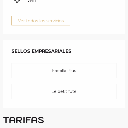
Wifi
Ver todos los servicios
OFERTA DE PRESTAC
SELLOS EMPRESARIALES
SELLOS EMPRESARIALES
Famille Plus
Le petit futé
TARIFAS