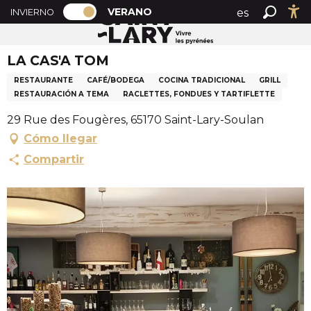
PAGE D’ACCUEIL ACTUELLE ÉTÉ : PAS
A
VERANO
es
INVIERNO
Accueil verano
LA CAS'A TOM
PAGE D’ACCUEIL ACTUELLE ÉTÉ : PASSER EN MODE H
Buscar
Ac
l
fr
l
LA CAS'A TOM
en
e
r
RESTAURANTE
CAFÉ/BODEGA
COCINA TRADICIONAL
GRILL
a
RESTAURACIÓN A TEMA
RACLETTES, FONDUES Y TARTIFLETTE
u
29 Rue des Fougères, 65170 Saint-Lary-Soulan
c
Cómo llegar
o
Compartir
n
t
e
n
u
p
r
i
n