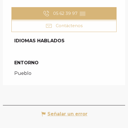
05 62 39 97
▒▒
Contáctenos
IDIOMAS HABLADOS
IDIOMAS HABLADOS
ENTORNO
ENTORNO
Pueblo
Señalar un error