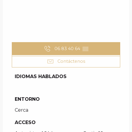
06 83 40 64
▒▒
Contáctenos
IDIOMAS HABLADOS
IDIOMAS HABLADOS
ENTORNO
ENTORNO
Cerca
ACCESO
ACCESO