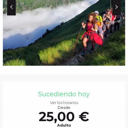
c
i
p
a
l
HORARIOS Y DATOS 
Sucediendo hoy
Ver los horarios
Desde
25,00 €
Adulto