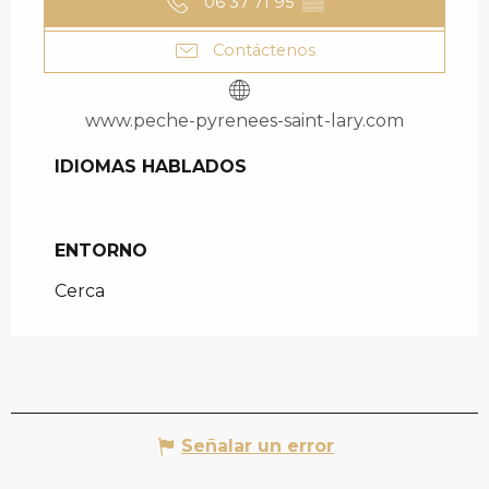
06 37 71 95
▒▒
Contáctenos
www.peche-pyrenees-saint-lary.com
IDIOMAS HABLADOS
IDIOMAS HABLADOS
ENTORNO
ENTORNO
Cerca
Señalar un error