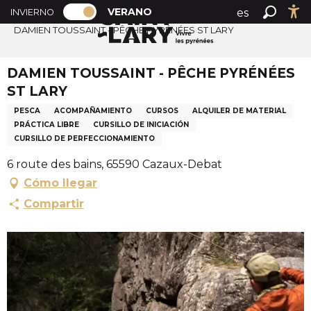
PAGE D’ACCUEIL ACTUELLE ÉTÉ : PAS
A
VERANO
es
INVIERNO
Accueil verano
PAGE D’ACCUEIL ACTUELLE ÉTÉ : PASSER EN MODE H
Buscar
Ac
l
DAMIEN TOUSSAINT - PÊCHE PYRÉNÉES ST LARY
fr
l
en
e
DAMIEN TOUSSAINT - PÊCHE PYRÉNÉES
r
ST LARY
a
u
PESCA
ACOMPAÑAMIENTO
CURSOS
ALQUILER DE MATERIAL
PRÁCTICA LIBRE
CURSILLO DE INICIACIÓN
c
CURSILLO DE PERFECCIONAMIENTO
o
n
6 route des bains, 65590 Cazaux-Debat
t
Cómo llegar
e
Compartir
n
u
p
r
i
n