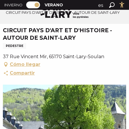
PAGE D’ACCUEIL ACTUELLE ÉTÉ : PAS
A
VERANO
es
INVIERNO
Accueil verano
PAGE D’ACCUEIL ACTUELLE ÉTÉ : PASSER EN MODE H
Buscar
Ac
l
CIRCUIT PAYS D'ART ET D'HISTOIRE - AUTOUR DE SAINT-LARY
fr
l
en
e
CIRCUIT PAYS D'ART ET D'HISTOIRE -
r
AUTOUR DE SAINT-LARY
a
u
PEDESTRE
c
37 Rue Vincent Mir, 65170 Saint-Lary-Soulan
o
Cómo llegar
n
Compartir
t
e
n
u
p
r
i
n