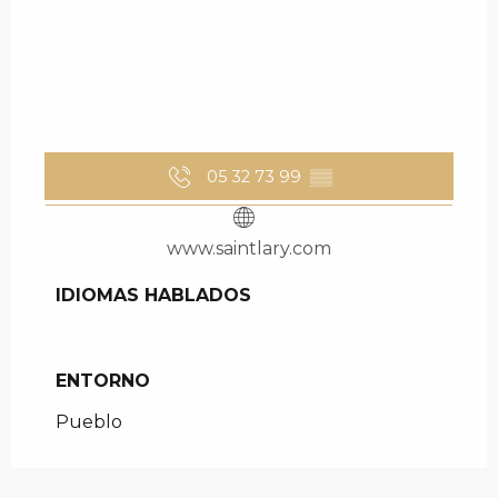
05 32 73 99
▒▒
www.saintlary.com
IDIOMAS HABLADOS
IDIOMAS HABLADOS
ENTORNO
ENTORNO
Pueblo