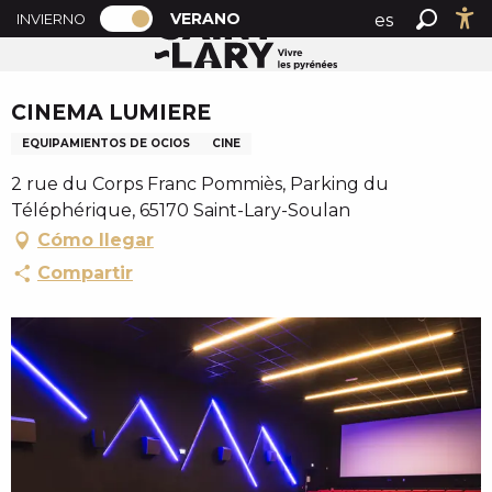
PAGE D’ACCUEIL ACTUELLE ÉTÉ : PAS
A
VERANO
es
INVIERNO
Accueil verano
CINEMA LUMIERE
PAGE D’ACCUEIL ACTUELLE ÉTÉ : PASSER EN MODE H
Buscar
Ac
l
fr
l
Chèque en Aure
en
e
CINEMA LUMIERE
r
EQUIPAMIENTOS DE OCIOS
CINE
a
u
2 rue du Corps Franc Pommiès, Parking du
c
Téléphérique, 65170 Saint-Lary-Soulan
o
Cómo llegar
n
Compartir
t
e
n
u
p
r
i
n