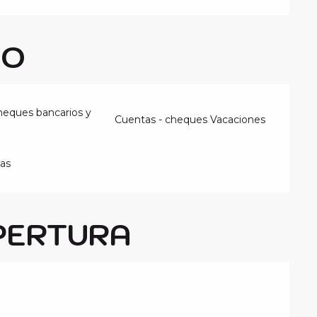
GO
heques bancarios y
Cuentas - cheques Vacaciones
ias
PERTURA