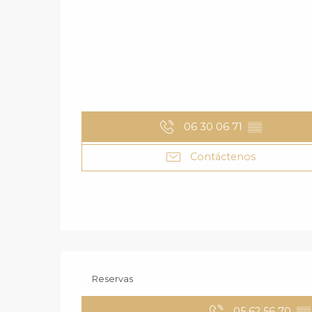
06 30 06 71
▒▒
Contáctenos
Reservas
05 62 56 70
▒▒