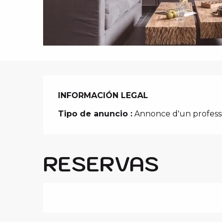
i
p
a
l
INFORMACIÓN LEGAL
INFORMACIÓN LEGAL
Tipo de anuncio :
Annonce d'un profess
RESERVAS