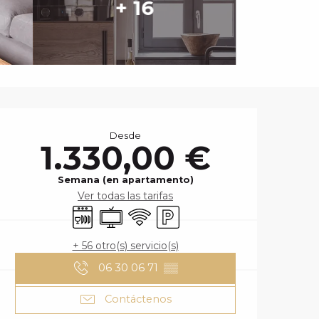
+ 16
HORARIOS Y DA
Desde
1.330,00 €
Semana (en apartamento)
Ver todas las tarifas
Lavavajillas
Televisión
Wifi
Aparcamiento
+ 56 otro(s) servicio(s)
06 30 06 71
▒▒
Contáctenos