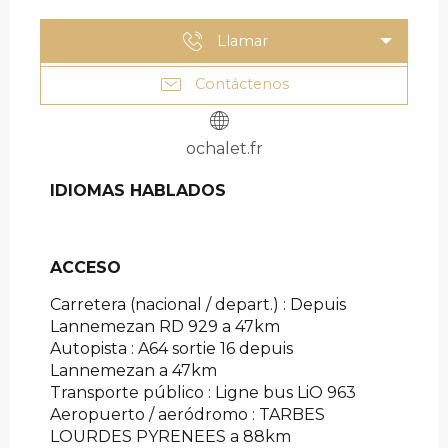
Llamar
Contáctenos
ochalet.fr
IDIOMAS HABLADOS
IDIOMAS HABLADOS
ACCESO
ACCESO
Carretera (nacional / depart.) : Depuis
Lannemezan RD 929 a 47km
Autopista : A64 sortie 16 depuis
Lannemezan a 47km
Transporte público : Ligne bus LiO 963
Aeropuerto / aeródromo : TARBES
LOURDES PYRENEES a 88km