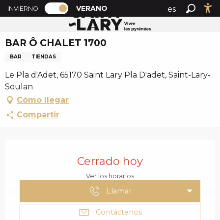
PAGE D’ACCUEIL ACTUELLE ÉTÉ : PAS
A
VERANO
es
INVIERNO
Accueil verano
BAR Ô CHALET 1700
PAGE D’ACCUEIL ACTUELLE ÉTÉ : PASSER EN MODE H
Buscar
Ac
l
fr
l
BAR Ô CHALET 1700
en
e
r
BAR
TIENDAS
a
Le Pla d'Adet, 65170 Saint Lary Pla D'adet, Saint-Lary-
u
Soulan
c
Cómo llegar
o
n
Compartir
t
e
HORARIOS Y DATOS 
n
Cerrado hoy
u
p
Ver los horarios
r
Llamar
i
n
Contáctenos