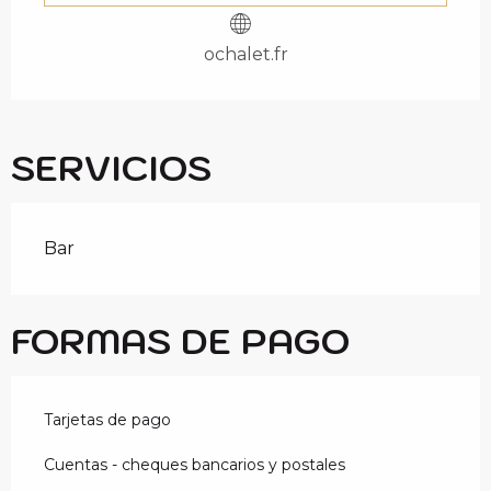
c
i
p
ochalet.fr
a
l
SERVICIOS
Bar
FORMAS DE PAGO
Tarjetas de pago
Cuentas - cheques bancarios y postales