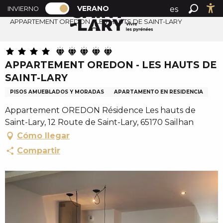
PAGE D’ACCUEIL ACTUELLE ÉTÉ : PAS
A
VERANO
es
INVIERNO
Accueil verano
PAGE D’ACCUEIL ACTUELLE ÉTÉ : PASSER EN MODE H
Buscar
Ac
l
APPARTEMENT OREDON - LES HAUTS DE SAINT-LARY
fr
l
en
e
r
APPARTEMENT OREDON - LES HAUTS DE
a
SAINT-LARY
u
c
PISOS AMUEBLADOS Y MORADAS
APARTAMENTO EN RESIDENCIA
o
Appartement OREDON Résidence Les hauts de
n
Saint-Lary, 12 Route de Saint-Lary, 65170 Sailhan
t
Cómo llegar
e
Compartir
n
u
p
r
i
n