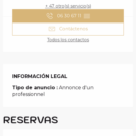
+ 47 otro(s) servicio(s)
06 30 67 11
▒▒
Contáctenos
Todos los contactos
INFORMACIÓN LEGAL
INFORMACIÓN LEGAL
Tipo de anuncio :
Annonce d'un
professionnel
RESERVAS