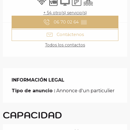
+ 54 otro(s) servicio(s)
06 70 02 64
▒▒
Contáctenos
Todos los contactos
INFORMACIÓN LEGAL
INFORMACIÓN LEGAL
Tipo de anuncio :
Annonce d'un particulier
CAPACIDAD