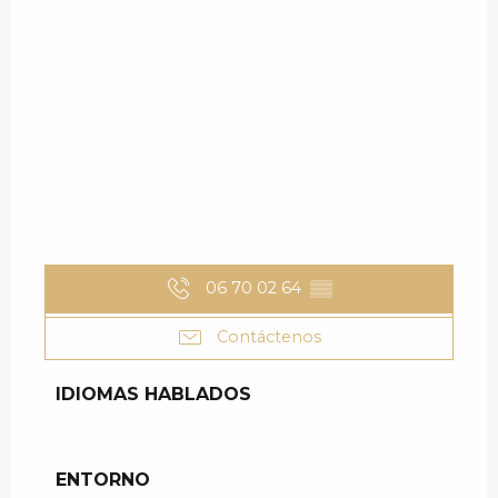
06 70 02 64
▒▒
Contáctenos
IDIOMAS HABLADOS
IDIOMAS HABLADOS
ENTORNO
ENTORNO