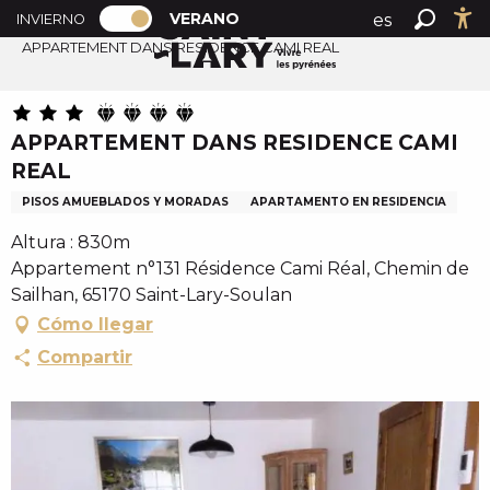
PAGE D’ACCUEIL ACTUELLE ÉTÉ : PAS
A
VERANO
es
INVIERNO
Accueil verano
PAGE D’ACCUEIL ACTUELLE ÉTÉ : PASSER EN MODE H
Buscar
Ac
l
APPARTEMENT DANS RESIDENCE CAMI REAL
fr
l
en
e
r
APPARTEMENT DANS RESIDENCE CAMI
a
REAL
u
c
PISOS AMUEBLADOS Y MORADAS
APARTAMENTO EN RESIDENCIA
o
Altura : 830m
n
Appartement n°131 Résidence Cami Réal, Chemin de
t
Sailhan, 65170 Saint-Lary-Soulan
e
Cómo llegar
n
Compartir
u
p
r
i
n