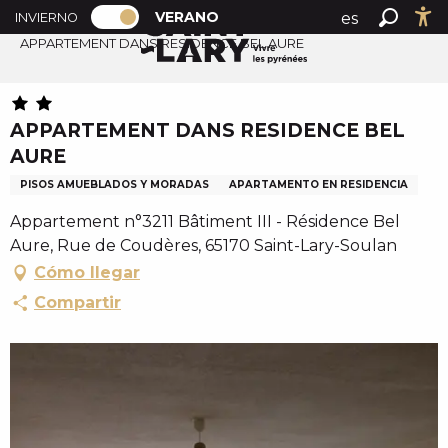
PAGE D’ACCUEIL ACTUELLE ÉTÉ : PAS
A
VERANO
es
INVIERNO
Accueil verano
PAGE D’ACCUEIL ACTUELLE ÉTÉ : PASSER EN MODE H
Buscar
Ac
l
APPARTEMENT DANS RESIDENCE BEL AURE
fr
l
en
e
r
APPARTEMENT DANS RESIDENCE BEL
a
AURE
u
c
PISOS AMUEBLADOS Y MORADAS
APARTAMENTO EN RESIDENCIA
o
Appartement n°3211 Bâtiment III - Résidence Bel
n
Aure, Rue de Coudères, 65170 Saint-Lary-Soulan
t
Cómo llegar
e
Compartir
n
u
p
r
i
n