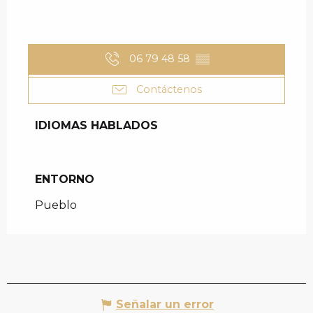
06 79 48 58
▒▒
Contáctenos
IDIOMAS HABLADOS
IDIOMAS HABLADOS
ENTORNO
ENTORNO
Pueblo
Señalar un error