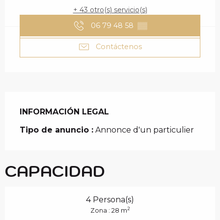
+ 43 otro(s) servicio(s)
06 79 48 58
▒▒
Contáctenos
INFORMACIÓN LEGAL
INFORMACIÓN LEGAL
Tipo de anuncio :
Annonce d'un particulier
CAPACIDAD
4 Persona(s)
2
Zona : 28 m