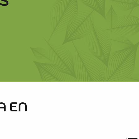
S
A EN