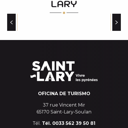
LARY
RIDE & BEER
MAHANA (Top Ski Glisse)
L'ECRIN
SKIMIUM SARRAT SPORT SAINT-LARY VILLAGE
AGENCIAS DE ALQUILER Y SERVICIOS DE
INTERSPORT PIC LUMIERE
CONSERJERÍA
EVOLUTION 2 "OUTDOOR SPECIALIST" LA BOUTIQ
OFICINA DE TURISMO
37 rue Vincent Mir
65170 Saint-Lary-Soulan
Tél.
Tél. 0033 562 39 50 81