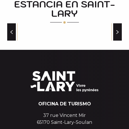
ESTANCIA EN SAINT-
JOE BIKE
EVOLUTION 2 "OUTDOOR SPECIALIST" LA BOUTIQ
LARY
RIDE & BEER
ACA INTERSPORT SAINT LARY 1700-SORTIE TELECA
CAFÉS BARES SALONES DE TÉ
OFICINA DE TURISMO
37 rue Vincent Mir
65170 Saint-Lary-Soulan