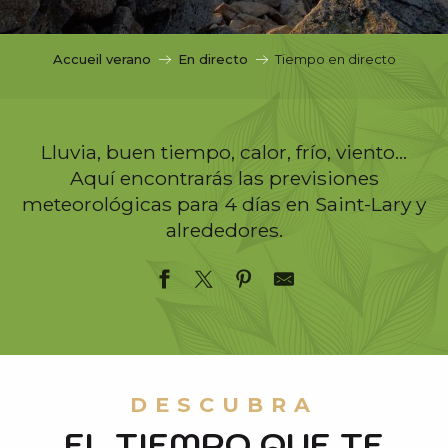
c
i
p
Accueil verano
En directo
Tiempo en directo
a
l
Lluvia, buen tiempo, calor, frío, viento…
Aquí encontrarás las previsiones
meteorológicas para 4 días en Saint-Lary y
alrededores.
DESCUBRA
EL TIEMPO QUE TE