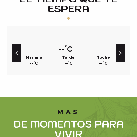
ESPERA
°
--
C
Mañana
Tarde
Noche
°
°
°
--
C
--
C
--
C
MÁS
DE MOMENTOS PARA
VIVIR