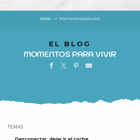
c
i
p
Inicio
Momentos para vivir
a
l
EL BLOG
MOMENTOS PARA VIVIR
TEMAS
Desconectar, dejar ir el coche