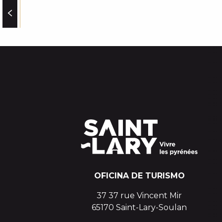
REFUGE DE L'OULE
ALTISERVICE REMONTEES MECANIQUES
ECOLE DE SKI FRANCAIS (ESF) PLA D'ADET
GENDARMERIE - PLA D'ADET
OFICINA DE TURISMO
37 37 rue Vincent Mir
65170 Saint-Lary-Soulan