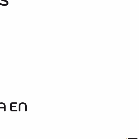
S
A EN