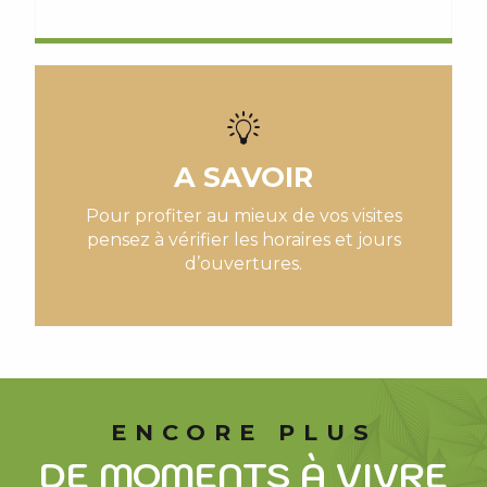
A SAVOIR
Pour profiter au mieux de vos visites
pensez à vérifier les horaires et jours
d’ouvertures.
ENCORE PLUS
DE MOMENTS À VIVRE