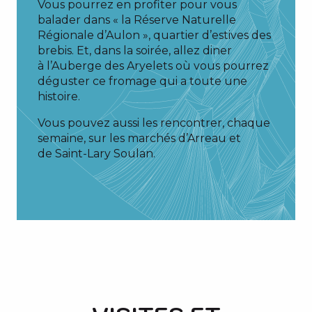
Vous pourrez en profiter pour vous
balader dans « la Réserve Naturelle
Régionale d’Aulon », quartier d’estives des
brebis. Et, dans la soirée, allez diner
à l’Auberge des Aryelets où vous pourrez
déguster ce fromage qui a toute une
histoire.
Vous pouvez aussi les rencontrer, chaque
semaine, sur les marchés d’Arreau et
de Saint-Lary Soulan.