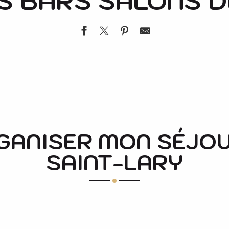
S BARS SALONS D
GANISER MON SÉJOU
SAINT-LARY
ETABLISSEMENTS ACCESSIBLES