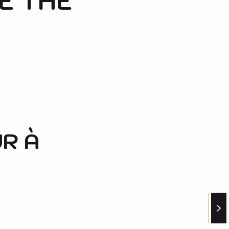
E THÉ
R À