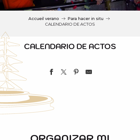
c
i
p
Accueil verano
Para hacer in situ
a
CALENDARIO DE ACTOS
l
CALENDARIO DE ACTOS
Escape game l'énigmatique contrebandier
Concert "Daniel LARREGOLA"
Atelier Cyanographie - Association ArtLab Eclore
ORGANIZAR MI
Mousse Party